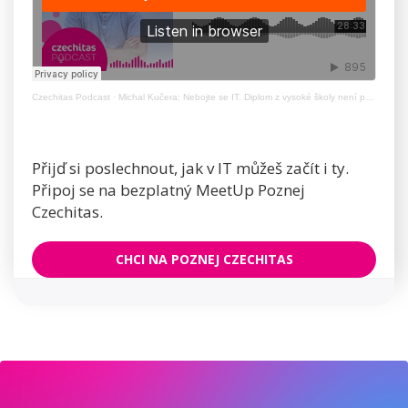
Czechitas Podcast
·
Michal Kučera: Nebojte se IT. Diplom z vysoké školy není potřeba
Přijď si poslechnout, jak v IT můžeš začít i ty.
Připoj se na bezplatný MeetUp Poznej
Czechitas.
CHCI NA POZNEJ CZECHITAS