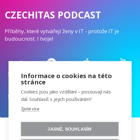
CZECHITAS PODCAST
Příběhy, které vytvářejí ženy v IT - protože IT je
budoucnost. I tvoje!
SoundCloud
Spotify
Apple Podcasts
YouTube
Informace o cookies na této
stránce
Cookies jsou jako vzdělání – posouvají nás
Google Podcasts
dál. Souhlasíš s jejich používáním?
Zjistit více
JASNĚ, SOUHLASÍM