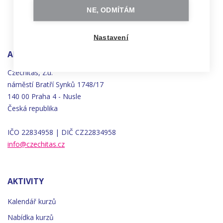
NE, ODMÍTÁM
Nastavení
ADRESA
Czechitas, z.ú.
náměstí
Bratří
Synků 1748/17
140 00 Praha 4 - Nusle
Česká republika
IČO 22834958 | DIČ CZ22834958
info@czechitas.cz
AKTIVITY
Kalendář kurzů
Nabídka kurzů