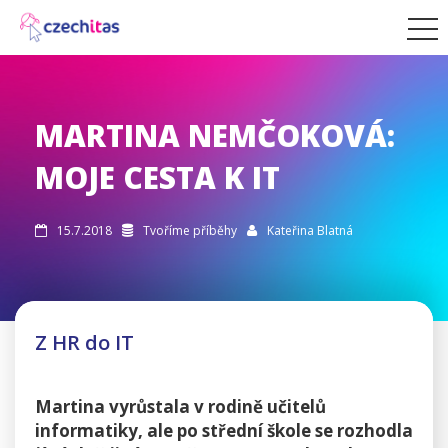
MARTINA NEMČOKOVÁ:
MOJE CESTA K IT
15.7.2018
Tvoříme příběhy
Kateřina Blatná



Z HR do IT
Martina vyrůstala v rodině učitelů
informatiky, ale po střední škole se rozhodla