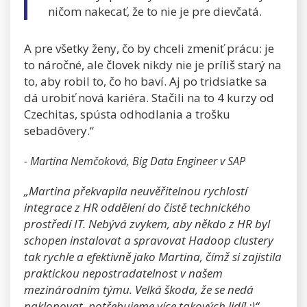
ničom nakecať, že to nie je pre dievčatá.
A pre všetky ženy, čo by chceli zmeniť prácu: je
to náročné, ale človek nikdy nie je príliš starý na
to, aby robil to, čo ho baví. Aj po tridsiatke sa
dá urobiť nová kariéra. Stačili na to 4 kurzy od
Czechitas, spústa odhodlania a trošku
sebadôvery.“
- Martina Nemčoková, Big Data Engineer v SAP
„Martina překvapila neuvěřitelnou rychlostí
integrace z HR oddělení do čistě technického
prostředí IT. Nebývá zvykem, aby někdo z HR byl
schopen instalovat a spravovat Hadoop clustery
tak rychle a efektivně jako Martina, čímž si zajistila
praktickou nepostradatelnost v našem
mezinárodním týmu. Velká škoda, že se nedá
naklonovat, potřebujeme více takových lidí! :)“