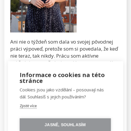
Ani nie o týždeň som dala vo svojej pôvodnej
práci výpoveď, pretože som si povedala, že keď
nie teraz, tak nikdy. Prácu som aktívne
nehľadala, pretože bola v pláne pauza na výlet
do Južnej Ameriky. Absolvovala som pár
Informace o cookies na této
príjemných jednaní s partnermi Czechitas, ktorí
stránce
mi pomohli sa zorientovať na pracovnom trhu.
Cookies jsou jako vzdělání – posouvají nás
Dva týždne pred koncom výpovednej lehoty v
dál. Souhlasíš s jejich používáním?
SAP nám prišiel e-mail s otvorenými
pracovnými pozíciami a tam stálo: „Big Data
Zjistit více
Engineer“. Rýchlo som si zohnala kontakt na
kolegu a za 2 dni už sme riešili podpis novej
zmluvy. Keby ste mi to povedali rok dozadu, tak
JASNĚ, SOUHLASÍM