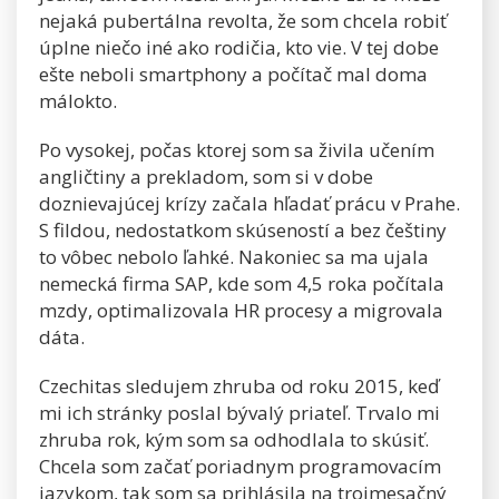
nejaká pubertálna revolta, že som chcela robiť
úplne niečo iné ako rodičia, kto vie. V tej dobe
ešte neboli smartphony a počítač mal doma
málokto.
Po vysokej, počas ktorej som sa živila učením
angličtiny a prekladom, som si v dobe
doznievajúcej krízy začala hľadať prácu v Prahe.
S fildou, nedostatkom skúseností a bez češtiny
to vôbec nebolo ľahké. Nakoniec sa ma ujala
nemecká firma SAP, kde som 4,5 roka počítala
mzdy, optimalizovala HR procesy a migrovala
dáta.
Czechitas sledujem zhruba od roku 2015, keď
mi ich stránky poslal bývalý priateľ. Trvalo mi
zhruba rok, kým som sa odhodlala to skúsiť.
Chcela som začať poriadnym programovacím
jazykom, tak som sa prihlásila na trojmesačný