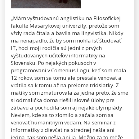
„Mám vyštudovanú anglistiku na Filosofickej
fakulte Masarykovej univerzity, pretože som
vždy rada čítala a bavila ma lingvistika. Nikdy
ma nenapadlo, že by som mohla ísť študovať
IT, hoci moji rodičia sú jedni z prvých
vyštudovaných učiteľov informatiky na
Slovensku. Po nejakých pokusoch v
programovaní v Comenius Logu, keď som mala
12 rokov, som sa tomu ale prestala venovať a
vrátila sa k tomu až na prelome tridsiatky. Z
matiky som zmaturovala za jedna preto, že sme
si odmalička doma riešili slovné úlohy pre
zábavu a pochodila som aj nejaké olympiády.
Neviem, kde sa to zlomilo a začala som sa
venovať humanitným vedám. Na seminár z
informatiky z dievčat na strednej nešla ani
jedna, tak som nešla ani ja. Možno za to môže