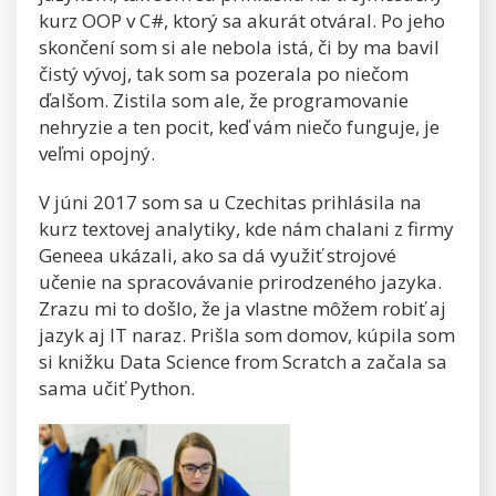
kurz OOP v C#, ktorý sa akurát otváral. Po jeho
skončení som si ale nebola istá, či by ma bavil
čistý vývoj, tak som sa pozerala po niečom
ďalšom. Zistila som ale, že programovanie
nehryzie a ten pocit, keď vám niečo funguje, je
veľmi opojný.
V júni 2017 som sa u Czechitas prihlásila na
kurz textovej analytiky, kde nám chalani z firmy
Geneea ukázali, ako sa dá využiť strojové
učenie na spracovávanie prirodzeného jazyka.
Zrazu mi to došlo, že ja vlastne môžem robiť aj
jazyk aj IT naraz. Prišla som domov, kúpila som
si knižku Data Science from Scratch a začala sa
sama učiť Python.