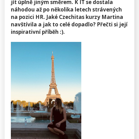
jít úplně jiným směrem. K IT se dostala
náhodou až po několika letech strávených
na pozici HR. Jaké Czechitas kurzy Martina
navštívila a jak to celé dopadlo? Přečti si její
inspirativní příběh :).