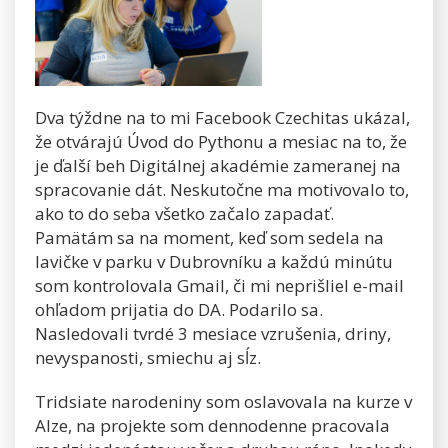
Dva týždne na to mi Facebook Czechitas ukázal,
že otvárajú Úvod do Pythonu a mesiac na to, že
je ďalší beh Digitálnej akadémie zameranej na
spracovanie dát. Neskutočne ma motivovalo to,
ako to do seba všetko začalo zapadať.
Pamätám sa na moment, keď som sedela na
lavičke v parku v Dubrovníku a každú minútu
som kontrolovala Gmail, či mi neprišliel e-mail
ohľadom prijatia do DA. Podarilo sa.
Nasledovali tvrdé 3 mesiace vzrušenia, driny,
nevyspanosti, smiechu aj sĺz.
Tridsiate narodeniny som oslavovala na kurze v
Alze, na projekte som dennodenne pracovala