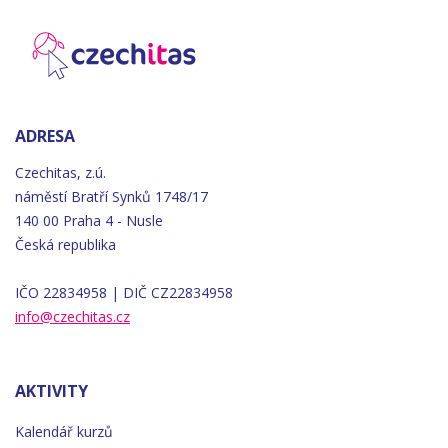
ADRESA
Czechitas, z.ú.
náměstí
Bratří
Synků 1748/17
140 00 Praha 4 - Nusle
Česká republika
IČO 22834958 | DIČ CZ22834958
info@czechitas.cz
AKTIVITY
Kalendář kurzů