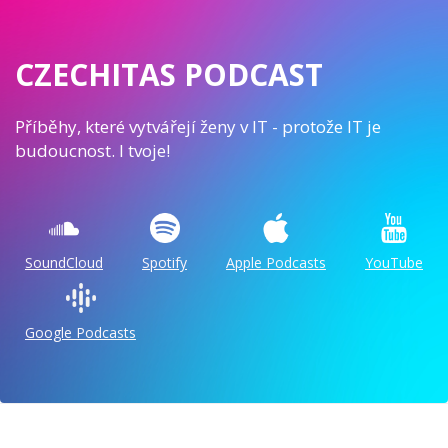
CZECHITAS PODCAST
Příběhy, které vytvářejí ženy v IT - protože IT je
budoucnost. I tvoje!
SoundCloud
Spotify
Apple Podcasts
YouTube
Google Podcasts