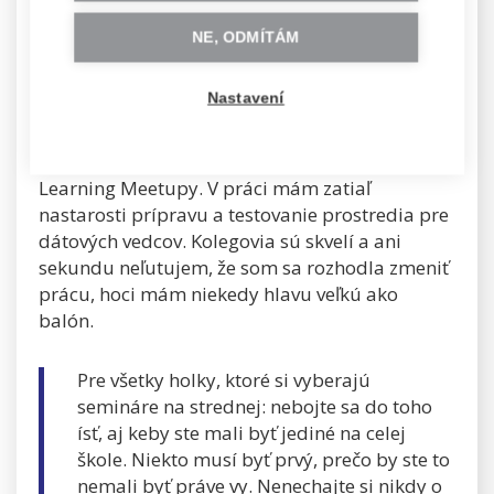
sa vám vysmejem. Už som po skúšobnej lehote,
naučila som sa pracovať s dátami v cloude,
NE, ODMÍTÁM
Hadoopom, Linuxovými servrami či
PySparkom.
Nastavení
Ďalej sa vzdelávam, robím si Data Science
Nanodegree na Udacity a chodím na Machine
Learning Meetupy. V práci mám zatiaľ
nastarosti prípravu a testovanie prostredia pre
dátových vedcov. Kolegovia sú skvelí a ani
sekundu neľutujem, že som sa rozhodla zmeniť
prácu, hoci mám niekedy hlavu veľkú ako
balón.
Pre všetky holky, ktoré si vyberajú
semináre na strednej: nebojte sa do toho
ísť, aj keby ste mali byť jediné na celej
škole. Niekto musí byť prvý, prečo by ste to
nemali byť práve vy. Nenechajte si nikdy o