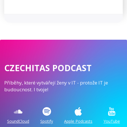
CZECHITAS PODCAST
Příběhy, které vytvářejí ženy v IT - protože IT je
budoucnost. I tvoje!
SoundCloud
Spotify
Apple Podcasts
YouTube