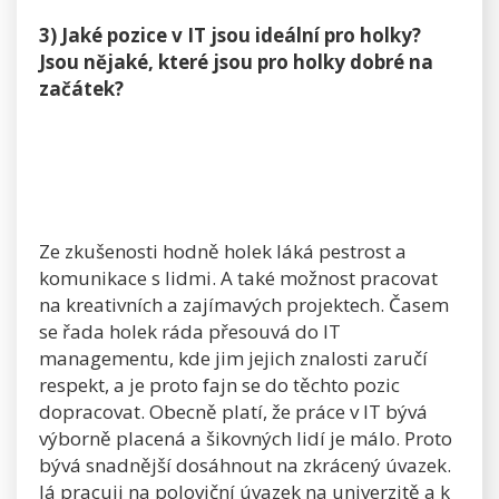
3) Jaké pozice v IT jsou ideální pro holky?
Jsou nějaké, které jsou pro holky dobré na
začátek?
Ze zkušenosti hodně holek láká pestrost a
komunikace s lidmi. A také možnost pracovat
na kreativních a zajímavých projektech. Časem
se řada holek ráda přesouvá do IT
managementu, kde jim jejich znalosti zaručí
respekt, a je proto fajn se do těchto pozic
dopracovat. Obecně platí, že práce v IT bývá
výborně placená a šikovných lidí je málo. Proto
bývá snadnější dosáhnout na zkrácený úvazek.
Já pracuji na poloviční úvazek na univerzitě a k