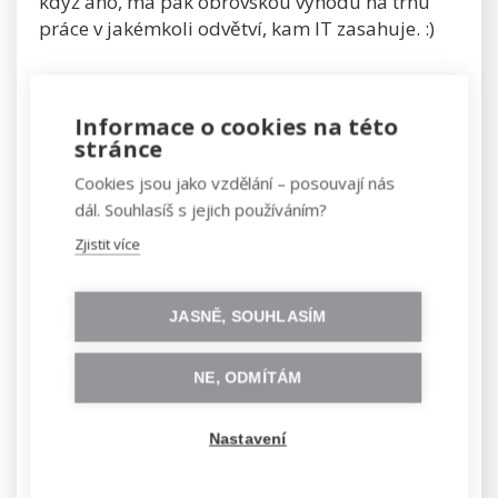
když ano, má pak obrovskou výhodu na trhu
práce v jakémkoli odvětví, kam IT zasahuje. :)
Informace o cookies na této
stránce
Cookies jsou jako vzdělání – posouvají nás
6) Jaké jsou obory s IT?
dál. Souhlasíš s jejich používáním?
Zjistit více
JASNĚ, SOUHLASÍM
Záleží samozřejmě na škole. Ale většinou platí,
NE, ODMÍTÁM
že se univerzity snaží, aby na bakalářském
stupni šel zvolit poměrně univerzální obor a až
Nastavení
na magistrovi jste se museli rozhodnout, jakým
směrem se chcete specializovat. Třeba na