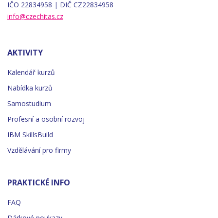
IČO 22834958 | DIČ CZ22834958
info@czechitas.cz
AKTIVITY
Kalendář kurzů
Nabídka kurzů
Samostudium
Profesní a osobní rozvoj
IBM SkillsBuild
Vzdělávání pro firmy
PRAKTICKÉ INFO
FAQ
Dárkové poukazy