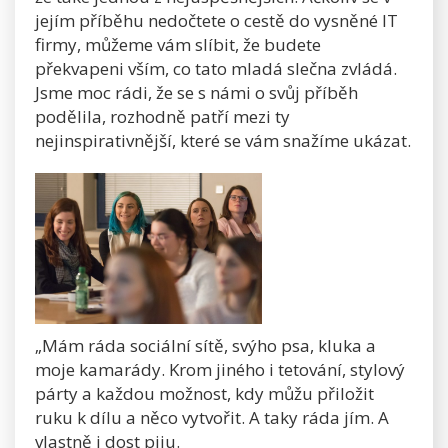
jejím příběhu nedočtete o cestě do vysněné IT
firmy, můžeme vám slíbit, že budete
překvapeni vším, co tato mladá slečna zvládá.
Jsme moc rádi, že se s námi o svůj příběh
podělila, rozhodně patří mezi ty
nejinspirativnější, které se vám snažíme ukázat.
„Mám ráda sociální sítě, svýho psa, kluka a
moje kamarády. Krom jiného i tetování, stylový
párty a každou možnost, kdy můžu přiložit
ruku k dílu a něco vytvořit. A taky ráda jím. A
vlastně i dost piju.