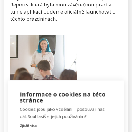
Reports, která byla mou závěrečnou prací a
tuhle aplikaci budeme oficiálně launchovat o
těchto prázdninách.
Tahle apka
má za úkol pomáhat lidem
pracujícím v prostředí sociálních sítí. Má silný
Informace o cookies na této
stránce
edukační směr. Obsahuje slovník pojmů a
hlavně si skrze ní uděláte měsíční reporty svých
Cookies jsou jako vzdělání – posouvají nás
aktivit a práce na stránce na Facebooku. Což
dál. Souhlasíš s jejich používáním?
minimálně mně ušetří 3-5 hodin měsíčně na
Zjistit více
jednom klientovi. Social media juniorovi to