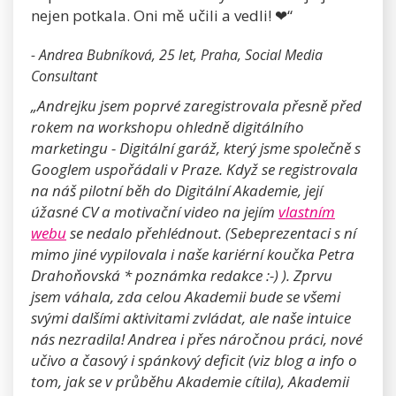
nejen potkala. Oni mě učili a vedli! ❤“
- Andrea Bubníková, 25 let, Praha, Social Media
Consultant
„Andrejku jsem poprvé zaregistrovala přesně před
rokem na workshopu ohledně digitálního
marketingu - Digitální garáž, který jsme společně s
Googlem uspořádali v Praze. Když se registrovala
na náš pilotní běh do Digitální Akademie, její
úžasné CV a motivační video na jejím
vlastním
webu
se nedalo přehlédnout. (Sebeprezentaci s ní
mimo jiné vypilovala i naše kariérní koučka Petra
Drahoňovská * poznámka redakce :-) ). Zprvu
jsem váhala, zda celou Akademii bude se všemi
svými dalšími aktivitami zvládat, ale naše intuice
nás nezradila! Andrea i přes náročnou práci, nové
učivo a časový i spánkový deficit (viz blog a info o
tom, jak se v průběhu Akademie cítila), Akademii