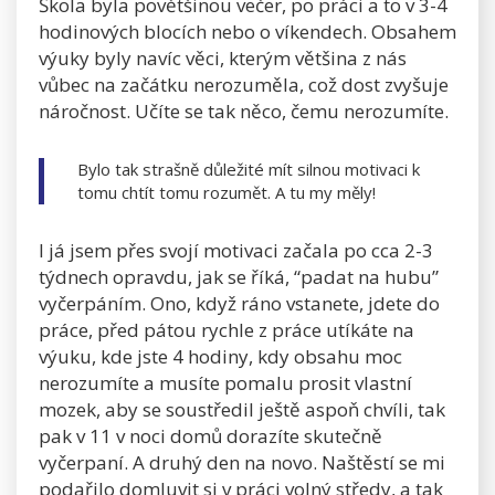
Škola byla povětšinou večer, po práci a to v 3-4
hodinových blocích nebo o víkendech. Obsahem
výuky byly navíc věci, kterým většina z nás
vůbec na začátku nerozuměla, což dost zvyšuje
náročnost. Učíte se tak něco, čemu nerozumíte.
Bylo tak strašně důležité mít silnou motivaci k
tomu chtít tomu rozumět. A tu my měly!
I já jsem přes svojí motivaci začala po cca 2-3
týdnech opravdu, jak se říká, “padat na hubu”
vyčerpáním. Ono, když ráno vstanete, jdete do
práce, před pátou rychle z práce utíkáte na
výuku, kde jste 4 hodiny, kdy obsahu moc
nerozumíte a musíte pomalu prosit vlastní
mozek, aby se soustředil ještě aspoň chvíli, tak
pak v 11 v noci domů dorazíte skutečně
vyčerpaní. A druhý den na novo. Naštěstí se mi
podařilo domluvit si v práci volný středy, a tak