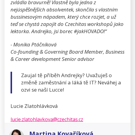
zvládla bravurně! Vlastně byla jedna z
nejúspěšnějších absolventek, skončila s vlastním
bussinesovým nápadem, který chce rozjet, a už
teď se chystá zapojit do Czechitas workshopů jako
lektorka. Andrejko, jsi borec #jakHOVADO!“
- Monika Ptáčníková
Co-founding & Governing Board Member, Business
& Career development Senior advisor
Zaujal tě příběh Andrejky? Uvažuješ o
změně zaměstnání a láká tě IT? Neváhej a
ozvi se naší Lucce!
Lucie Zlatohlávková
lucie.zlatohlavkova@czechitas.cz
Martina Kovaříková