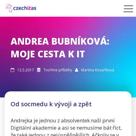
ANDREA BUBNÍKOVÁ:
MOJE CESTA K IT
12.5.2017
Tvoříme příběhy
Martina Kovaříková



Od socmedu k vývoji a zpět
Andrejka je jednou z absolventek naší první
Digitální akademie a asi se nemusíme bát říct,
že také jednou z nejúspěšnějších. Ačkoliv se v