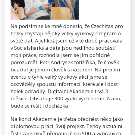
Na podzim se ke mně doneslo, že Czechitas pro
holky chystají nějaký velký výukový program o
světě dat. A jelikož jsem už v té době pracovala
v Socialsharks a data jsou nedílnou součástí
mojí práce, rozhodla jsem se jim pořádně
porozumět. Petr Andrýsek totiž říká, že člověk
bez dat je jenom člověk s názorem. Na prvním
eventu o týhle velký výukový akci jsme se
dozvěděly spoustu informací, které ale i dost
holek odradily. Digitální Akademie trvá 3
měsíce. Obsahuje 300 výukových hodin. A ano,
bude se řešit i docházka.
Na konci Akademie je třeba přednést něco jako
diplomovou práci. Svůj projekt. Tehdy aktuální
číslo zájemkyň přepálilo číslo 500 a vybraných