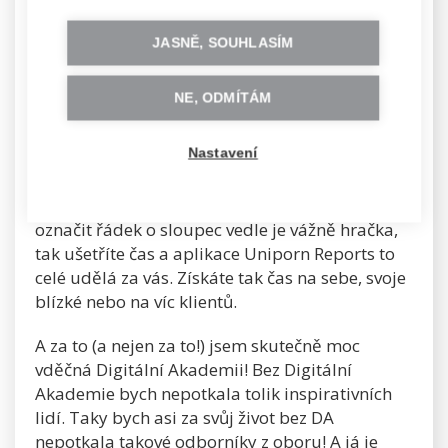
ušetří cca 3-5 hodin měsíčně, social media
managerovi v agentuře 15-20 hodin. Protože mi
JASNĚ, SOUHLASÍM
všechny nástroje na správu vždycky přišly
nudné, korporátní, komplikované nebo v
NE, ODMÍTÁM
angličtině, dočkáte se tu češtiny, jednoduchosti,
video návodů, barev a jednorožce Karla. Místo
složitého dohledávání v exportech od
Nastavení
Facebooku, kde se dá udělat chyba rychlostí
světla, protože otevřít si omylem jiný list nebo
označit řádek o sloupec vedle je vážně hračka,
tak ušetříte čas a aplikace Uniporn Reports to
celé udělá za vás. Získáte tak čas na sebe, svoje
blízké nebo na víc klientů.
A za to (a nejen za to!) jsem skutečně moc
vděčná Digitální Akademii! Bez Digitální
Akademie bych nepotkala tolik inspirativních
lidí. Taky bych asi za svůj život bez DA
nepotkala takové odborníky z oboru! A já je