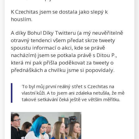
K Czechitas jsem se dostala jako slepý k
houslím.
A díky Bohu! Díky Twitteru (a mý neuvěřitelně
otravný tendenci všem předat skrze tweety
spoustu informací o akci, kde se právě
nacházím) jsem se potkala právě s Ditou P.,
která mi pak přišla poděkovat za tweety o
přednáškách a chvilku jsme si popovídaly.
To byl můj první reálný střet s Czechitas na
vlastní kůži. A to jsem ani zdaleka netušila, že mě
takové setkávání čeká ještě ve větším měřítku.