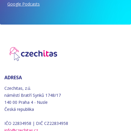
Google Podcasts
ADRESA
Czechitas, z.ú.
náměstí
Bratří
Synků 1748/17
140 00 Praha 4 - Nusle
Česká republika
IČO 22834958 | DIČ CZ22834958
info@czechitas.cz