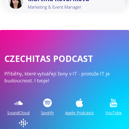
Marketing & Event Manager​
CZECHITAS PODCAST
Příběhy, které vytvářejí ženy v IT - protože IT je
budoucnost. I tvoje!
SoundCloud
Spotify
Apple Podcasts
YouTube