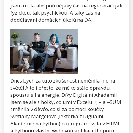
jsem měla alespoň nějaký čas na regeneraci jak
fyzickou, tak psychickou. A taky čas na
dodělávání domácích úkolů na DA.
Dnes bych za tuto zkušenost neměnila nic na
světě! A to i přesto, že mě to stálo opravdu
spoustu sil a energie. Díky Digitální Akademii
jsem se ale z holky, co umí v Excelu +, – a =SUM
změnila v děvče, co si za pomoci koučky
Svetlany Margetové (lektorka z Digitální
Akademie na Python) naprogramovala v HTML
a Pythonu vlastní webovou aplikaci Uniporn