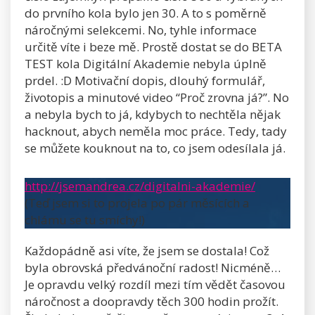
do prvního kola bylo jen 30. A to s poměrně
náročnými selekcemi. No, tyhle informace
určitě víte i beze mě. Prostě dostat se do BETA
TEST kola Digitální Akademie nebyla úplně
prdel. :D Motivační dopis, dlouhý formulář,
životopis a minutové video “Proč zrovna já?”. No
a nebyla bych to já, kdybych to nechtěla nějak
hacknout, abych neměla moc práce. Tedy, tady
se můžete kouknout na to, co jsem odesílala já.
http://jsemandrea.cz/digitalni-akademie/
(Teď jsem si to projela po pár měsících a
chlámu se tu smíchy!)
Každopádně asi víte, že jsem se dostala! Což
byla obrovská předvánoční radost! Nicméně…
Je opravdu velký rozdíl mezi tím vědět časovou
náročnost a doopravdy těch 300 hodin prožít.