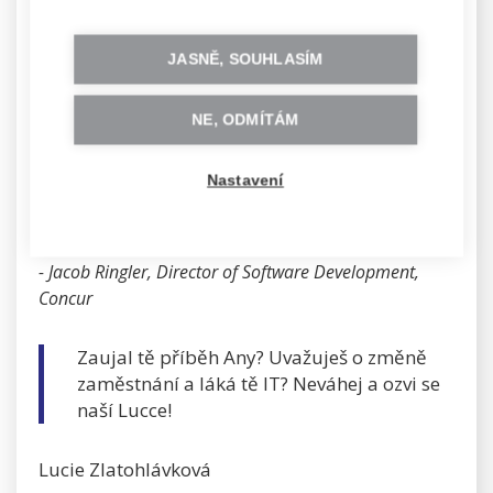
„V Concuru se snažíme kandidáty, kteří se do IT
chtějí dostat z jiného oboru, trénovat v různých
JASNĚ, SOUHLASÍM
činnostech napříč firmou. To považujeme za
zásadní při hledání a testování nových
potenciálních talentů pro práci v softwarovém
NE, ODMÍTÁM
inženýrství. Také klademe důraz na genderovou
rovnováhu v pracovních týmech. Převážně z
Nastavení
těchto důvodů jsme tedy přijali Anu a jsme za
to moc rádi.“
- Jacob Ringler, Director of Software Development,
Concur
Zaujal tě příběh Any? Uvažuješ o změně
zaměstnání a láká tě IT? Neváhej a ozvi se
naší Lucce!
Lucie Zlatohlávková