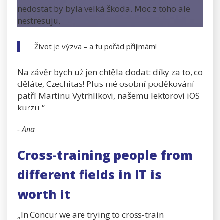
nedostat by byla velká škoda. Moc z toho ale
nestresuju.
Život je výzva – a tu pořád přijímám!
Na závěr bych už jen chtěla dodat: díky za to, co
děláte, Czechitas! Plus mé osobní poděkování
patří Martinu Vytrhlíkovi, našemu lektorovi iOS
kurzu.“
- Ana
Cross-training people from
different fields in IT is
worth it
„In Concur we are trying to cross-train