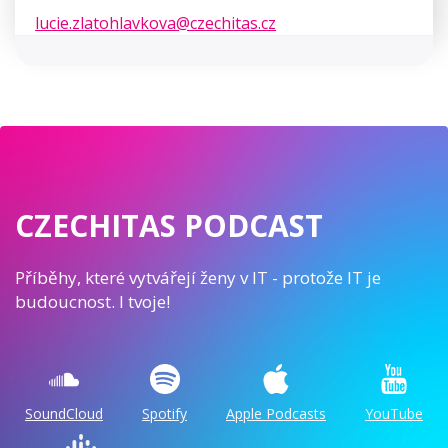
lucie.zlatohlavkova@czechitas.cz
CZECHITAS PODCAST
Příběhy, které vytvářejí ženy v IT - protože IT je
budoucnost. I tvoje!
SoundCloud
Spotify
Apple Podcasts
YouTube