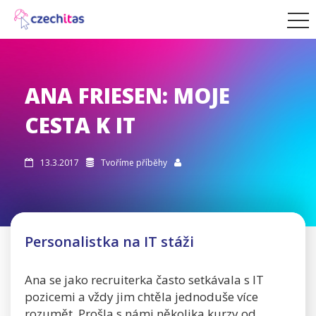
ANA FRIESEN: MOJE
CESTA K IT
13.3.2017
Tvoříme příběhy



Personalistka na IT stáži
Ana se jako recruiterka často setkávala s IT
pozicemi a vždy jim chtěla jednoduše více
rozumět. Prošla s námi několika kurzy od