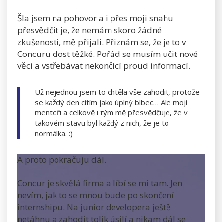
Šla jsem na pohovor a i přes moji snahu
přesvědčit je, že nemám skoro žádné
zkušenosti, mě přijali. Přiznám se, že je to v
Concuru dost těžké. Pořád se musím učit nové
věci a vstřebávat nekončící proud informací.
Už nejednou jsem to chtěla vše zahodit, protože
se každý den cítím jako úplný blbec… Ale moji
mentoři a celkově i tým mě přesvědčuje, že v
takovém stavu byl každý z nich, že je to
normálka. :)
A proto pokračuju dál.
Concur je skvělá firma a líbí se mi tam. Jen
nevím, jak to se mnou bude po skončení
internshipu. Na junior developera ještě
netáhnu a zahodit tolik úsilí a nikam dál se