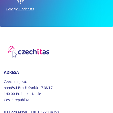
Google Podcasts
ADRESA
Czechitas, z.ú.
náměstí
Bratří
Synků 1748/17
140 00 Praha 4 - Nusle
Česká republika
IČO 22834958 | DIČ CZ22834958